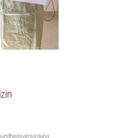
Kondolenzspende
izin
Gesundheitsversorgung