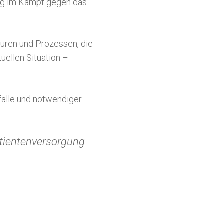
ung im Kampf gegen das
turen und Prozessen, die
uellen Situation –
fälle und notwendiger
atientenversorgung