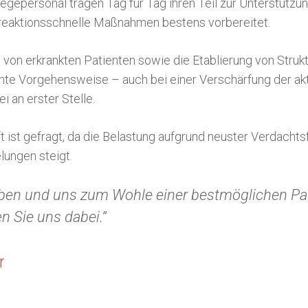
legepersonal tragen Tag für Tag ihren Teil zur Unterstütz
h reaktionsschnelle Maßnahmen bestens vorbereitet.
von erkrankten Patienten sowie die Etablierung von Struk
iente Vorgehensweise – auch bei einer Verschärfung der akt
i an erster Stelle.
 ist gefragt, da die Belastung aufgrund neuster Verdachts
lungen steigt.
eben und uns zum Wohle einer bestmöglichen P
en Sie uns dabei.”
r