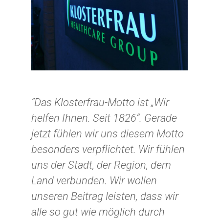
“Das Klosterfrau-Motto ist „Wir
Start
helfen Ihnen. Seit 1826“. Gerade
Privatpersonen
jetzt fühlen wir uns diesem Motto
besonders verpflichtet. Wir fühlen
Gutes tun
Unternehmen
uns der Stadt, der Region, dem
Unerkannt Gutes tun
Gutes tun
Erfüllen Sie
Land verbunden. Wir wollen
Unterstützen Sie unsere P
Projektwünsche
Eigene Aktion
unseren Beitrag leisten, dass wir
Sagen Sie Ihrem „Engel“ 
Mit besonderen Anlässen
alle so gut wie möglich durch
Außergewöhnliche