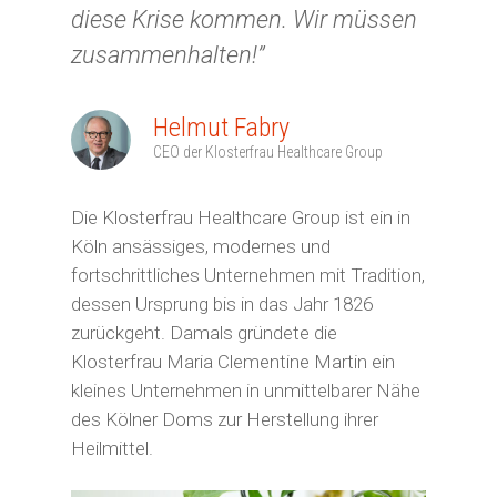
tun
Besondere Anlässe
diese Krise kommen. Wir müssen
Geschichten
Unterstützen Sie unsere P
Freudige Anlässe
zusammenhalten!”
Mein Erbe tut Gutes
Ihre Spende zeigt Wirkung
Über Uns
Mein Erbe tut Gutes
Eigene Aktion
Geldauflagen und Bußgeld
Helmut Fabry
Tun Sie Gutes – wir reden
Geldauflagen und Bußgeld
Wissenswertes
Jetzt spenden!
Kondolenzspende
CEO der Klosterfrau Healthcare Group
Die Klosterfrau Healthcare Group ist ein in
Köln ansässiges, modernes und
fortschrittliches Unternehmen mit Tradition,
dessen Ursprung bis in das Jahr 1826
zurückgeht. Damals gründete die
Klosterfrau Maria Clementine Martin ein
kleines Unternehmen in unmittelbarer Nähe
des Kölner Doms zur Herstellung ihrer
Heilmittel.