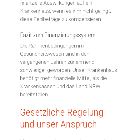
finanzielle Auswirkungen auf ein
Krankenhaus, wenn es ihm nicht gelingt,
Privatpersonen
diese Fehlbeträge zu kompensieren.
Gutes tun
Unternehmen
Fazit zum Finanzierungssystem
Unerkannt Gutes tun
Gutes tun
Erfüllen Sie
Die Rahmenbedingungen im
Unterstützen Sie unsere P
Projektwünsche
Eigene Aktion
Gesundheitswesen sind in den
Sagen Sie Ihrem „Engel“ 
vergangenen Jahren zunehmend
Mit besonderen Anlässen
Außergewöhnliche
schwieriger geworden. Unser Krankenhaus
tun
Besondere Anlässe
benötigt mehr finanzielle Mittel, als die
Geschichten
Unterstützen Sie unsere P
Freudige Anlässe
Mein Erbe tut Gutes
Krankenkassen und das Land NRW
Ihre Spende zeigt Wirkung
Über Uns
bereitstellen.
Mein Erbe tut Gutes
Eigene Aktion
Geldauflagen und Bußgeld
Tun Sie Gutes – wir reden
Geldauflagen und Bußgeld
Wissenswertes
Jetzt spenden!
Kondolenzspende
Gesetzliche Regelung
und unser Anspruch